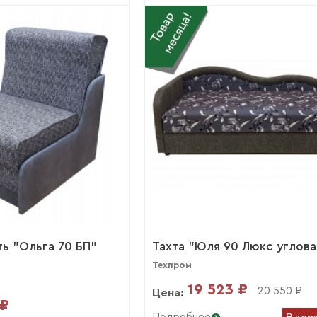
ь "Ольга 70 БП"
Тахта "Юля 90 Люкс углова
Техпром
19 523 ₽
20 550 ₽
Цена:
 ₽
В кор