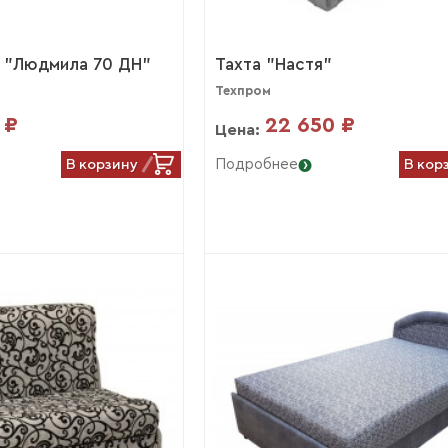
ь "Людмила 70 ДН"
Тахта "Настя"
Техпром
 ₽
22 650 ₽
Цена:
В корзину
В кор
Подробнее