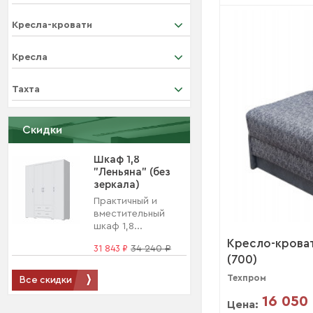
Кресла-кровати
Кресла
Тахта
Скидки
Шкаф 1,8
"Леньяна" (без
зеркала)
Практичный и
вместительный
шкаф 1,8...
Кресло-кроват
31 843 ₽
34 240 ₽
(700)
Техпром
Все скидки
16 050
Цена: