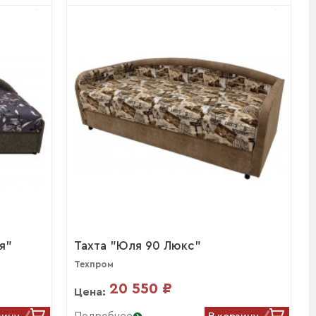
я"
Тахта "Юля 90 Люкс"
Техпром
20 550 ₽
Цена:
зину
В корзину