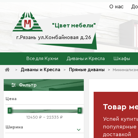
О нас
До
"Цвет мебели"
г.Рязань ул.Комбайновая д.26
Все для Кухни
Диваны и Кресла
Шкафы
Диваны и Кресла
Прямые диваны
>
>
>
>
Минимализм
Фильтр
Цена
Товар м
12450 ₽ - 22335 ₽
Успей купит
популярные 
Ширина
доставкой