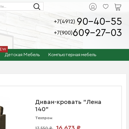
90-40-55
+7(4912)
609-27-03
+7(900)
Детская Мебель
Компьютерная мебель
Диван-кровать "Лена
140"
Техпром
16 673 ₽
17 550 ₽