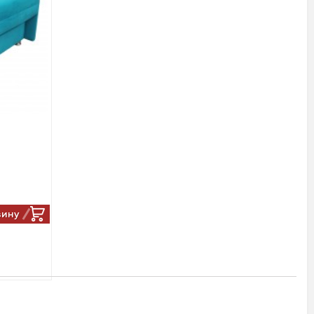
"
зину