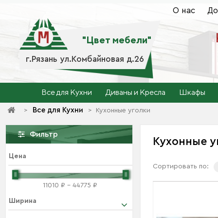
О нас
До
"Цвет мебели"
г.Рязань ул.Комбайновая д.26
Все для Кухни
Диваны и Кресла
Шкафы
Все для Кухни
>
>
Кухонные уголки
Фильтр
Кухонные 
Цена
Сортировать по:
11010 ₽ - 44775 ₽
Ширина