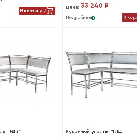
33 240 ₽
Цена:
В корзину
В кор
Подробнее
лок "№3"
Кухонный уголок "№4"