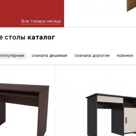
6 320 ₽
 ₽
зину
Все товары месяца
е столы
каталог
популярные
сначала дешевые
сначала дорогие
новинки