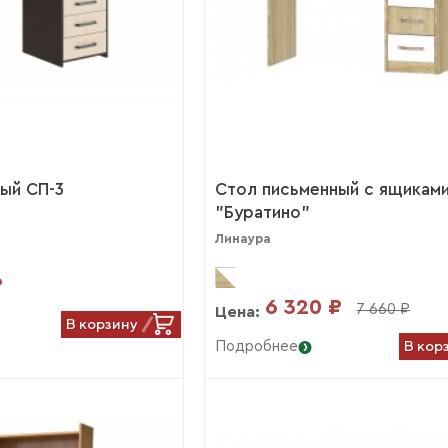
ый СП-3
Стол письменный с ящикам
"Буратино"
Линаура
₽
6 320 ₽
7 660 ₽
Цена:
В корзину
В кор
Подробнее