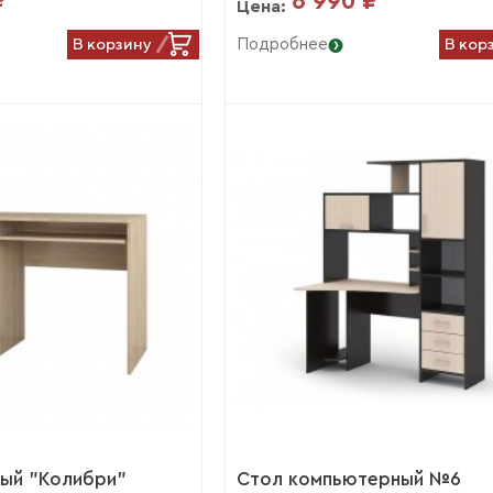
₽
6 990 ₽
Цена:
В корзину
В кор
Подробнее
ный "Колибри"
Стол компьютерный №6