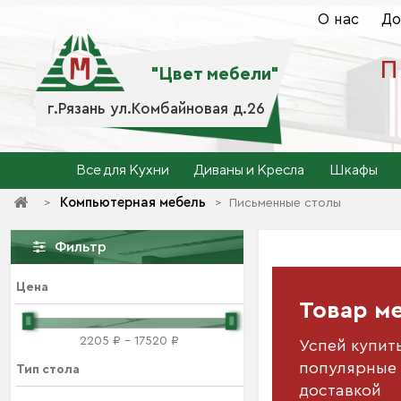
О нас
До
П
"Цвет мебели"
г.Рязань ул.Комбайновая д.26
Все для Кухни
Диваны и Кресла
Шкафы
Компьютерная мебель
>
>
Письменные столы
Фильтр
Цена
Товар м
Сто
ящик
2205 ₽ - 17520 ₽
Успей купит
популярные 
Линау
Тип стола
доставкой