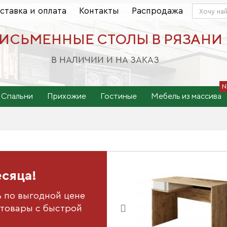
ставка и оплата
Контакты
Распродажа
ИСЬМЕННЫЕ СТОЛЫ В РЯЗАНИ
В НАЛИЧИИ И НА ЗАКАЗ
Спальни
Прихожие
Гостиные
Мебель из массива
есяца!
л письменный с
ами...
ь по выгодной цене
товары с быстрой
ра