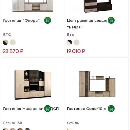
Гостиная "Флора"
Центральная секция
"Белла"
БТС
Бтс
23 570 ₽
19 010 ₽
Гостиная Макарена-4 ЛДСП
Гостиная Соло-10 А
Регион 58
Стиль