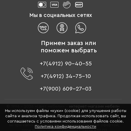
Мы в социальных сетях
Примем заказ или
поможем выбрать
+7(4912) 90-40-55
+7(4912) 34-75-10
+7(900) 609-27-03
© 1996 - 2026 «Цвет мебели» –
интернет-магазин мебели
Мы используем файлы «куки» (cookie) для улучшения работы
Обращаем ваше внимание на то, что данный интернет-
сайта и анализа трафика. Продолжая использовать сайт, вы
сайт носит исключительно информационный характер и
соглашаетесь с условиями использования файлов cookie.
ни при каких условиях не является публичной офертой,
Политика конфиденциальности
определяемой положениями Статьи 437 (2)