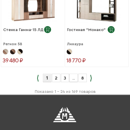
Стенка Гамма-15 ЛДСП
Гостиная "Монако"
Регион 58
Линаура
39 480 ₽
18 770 ₽
1
2
3
...
8
Показано 1 - 24 из 169 товаров