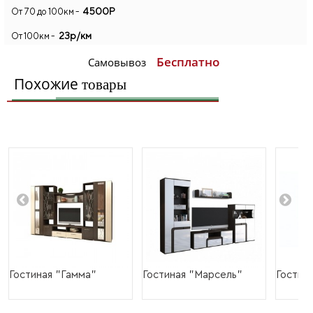
4500Р
От 70 до 100км -
23р/км
От 100км -
Бесплатно
Самовывоз
Похожие
товары
Гостиная "Гамма"
Гостиная "Марсель"
Гостин