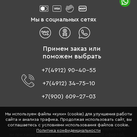
Мы в социальных сетях
Примем заказ или
поможем выбрать
+7(4912) 90-40-55
+7(4912) 34-75-10
+7(900) 609-27-03
Мы используем файлы «куки» (cookie) для улучшения работы
© 1996 - 2026 «Цвет мебели» –
интернет-магазин мебели
сайта и анализа трафика. Продолжая использовать сайт, вы
Обращаем ваше внимание на то, что данный интернет-
соглашаетесь с условиями использования файлов cookie.
сайт носит исключительно информационный характер и
Политика конфиденциальности
ни при каких условиях не является публичной офертой,