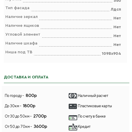
560
Тип фасада
Лдсп
Наличие зеркал
Нет
Наличие ящиков
Нет
Угловой элемент
Нет
Наличие шкафа
Нет
Ниша под ТВ
1098х904
ДОСТАВКА И ОПЛАТА
800р
По городу -
Наличный расчет
1800р
До 30км -
Пластиковые карты
2700р
От 30 до 50км -
По счету в банке
3600р
От 50 до 70км -
Кредит