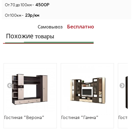
4500Р
От 70 до 100км -
23р/км
От 100км -
Бесплатно
Самовывоз
Похожие
товары
Гостиная "Верона"
Гостиная "Гамма"
Гостин