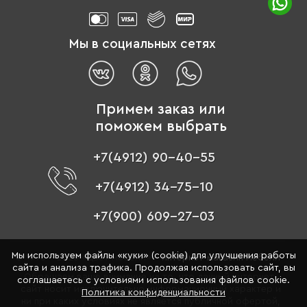
Мы в социальных сетях
Примем заказ или
поможем выбрать
+7(4912) 90-40-55
+7(4912) 34-75-10
+7(900) 609-27-03
Мы используем файлы «куки» (cookie) для улучшения работы
© 1996 - 2026 «Цвет мебели» –
интернет-магазин мебели
сайта и анализа трафика. Продолжая использовать сайт, вы
Обращаем ваше внимание на то, что данный интернет-
соглашаетесь с условиями использования файлов cookie.
сайт носит исключительно информационный характер и
Политика конфиденциальности
ни при каких условиях не является публичной офертой,