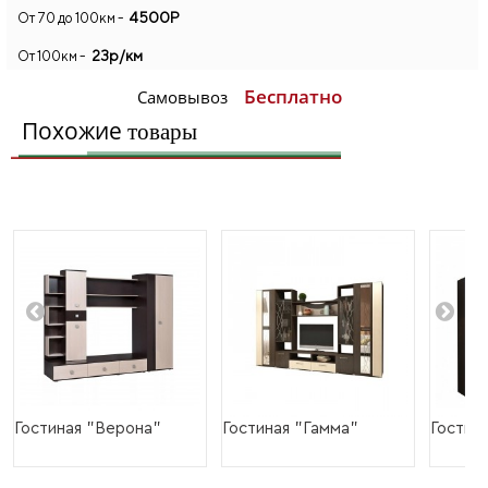
4500Р
От 70 до 100км -
23р/км
От 100км -
Бесплатно
Самовывоз
Похожие
товары
Гостиная "Верона"
Гостиная "Гамма"
Гостин