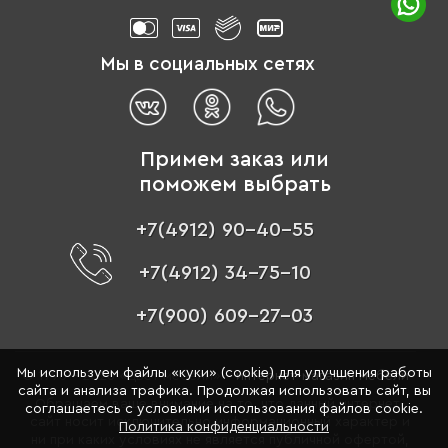
Мы в социальных сетях
Примем заказ или
поможем выбрать
+7(4912) 90-40-55
+7(4912) 34-75-10
+7(900) 609-27-03
Мы используем файлы «куки» (cookie) для улучшения работы
© 1996 - 2026 «Цвет мебели» –
интернет-магазин мебели
сайта и анализа трафика. Продолжая использовать сайт, вы
Обращаем ваше внимание на то, что данный интернет-
соглашаетесь с условиями использования файлов cookie.
сайт носит исключительно информационный характер и
Политика конфиденциальности
ни при каких условиях не является публичной офертой,