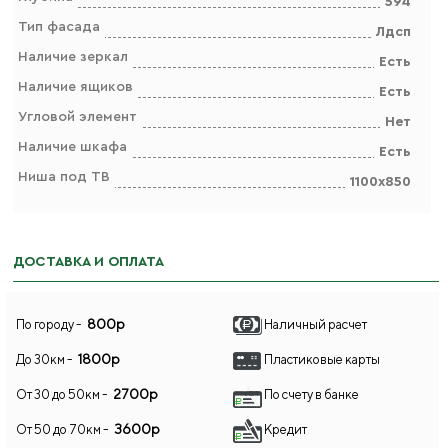
594
Тип фасада
Лдсп
Наличие зеркал
Есть
Наличие ящиков
Есть
Угловой элемент
Нет
Наличие шкафа
Есть
Ниша под ТВ
1100х850
ДОСТАВКА И ОПЛАТА
800р
По городу -
Наличный расчет
1800р
До 30км -
Пластиковые карты
2700р
От 30 до 50км -
По счету в банке
3600р
От 50 до 70км -
Кредит