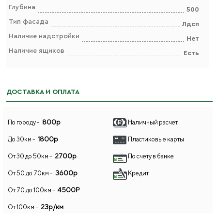
Глубина
500
Тип фасада
Лдсп
Наличие надстройки
Нет
Наличие ящиков
Есть
ДОСТАВКА И ОПЛАТА
800р
По городу -
Наличный расчет
1800р
До 30км -
Пластиковые карты
2700р
От 30 до 50км -
По счету в банке
3600р
От 50 до 70км -
Кредит
4500Р
От 70 до 100км -
23р/км
От 100км -