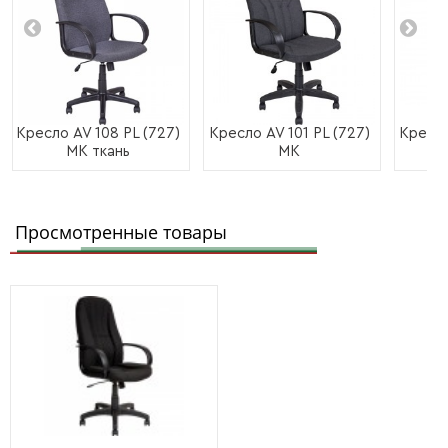
Кресло AV 108 PL (727)
Кресло AV 101 PL (727)
Кресл
МК ткань
МК
Просмотренные товары