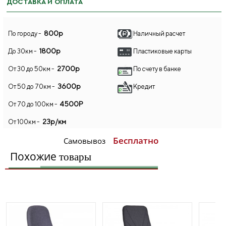
ДОСТАВКА И ОПЛАТА
800р
По городу -
Наличный расчет
1800р
До 30км -
Пластиковые карты
2700р
От 30 до 50км -
По счету в банке
3600р
От 50 до 70км -
Кредит
4500Р
От 70 до 100км -
23р/км
От 100км -
Бесплатно
Самовывоз
Похожие
товары