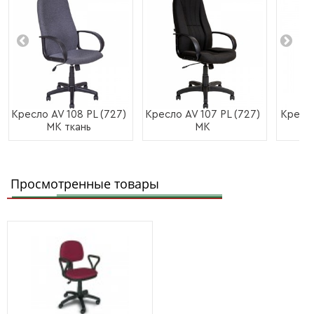
Кресло AV 108 PL (727)
Кресло AV 107 PL (727)
Кресло
МК ткань
МК
Просмотренные товары