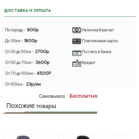
ДОСТАВКА И ОПЛАТА
800р
По городу -
Наличный расчет
1800р
До 30км -
Пластиковые карты
2700р
От 30 до 50км -
По счету в банке
3600р
От 50 до 70км -
Кредит
4500Р
От 70 до 100км -
23р/км
От 100км -
Бесплатно
Самовывоз
Похожие
товары