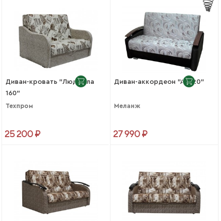
Диван-кровать "Людмила
Диван-аккордеон "АК120"
160"
Техпром
Меланж
25 200 ₽
27 990 ₽