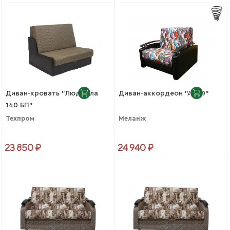
Диван-кровать "Людмила
Диван-аккордеон "АК80"
140 БП"
Техпром
Меланж
23 850 ₽
24 940 ₽