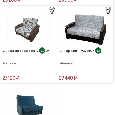
Диван-аккордеон "АК100"
Аккордеон "АК140"
Меланж
Меланж
27 120 ₽
29 440 ₽