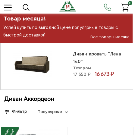
0
Товар месяца!
Успей купить по выгодной цене популярные товары с
быстрой доставкой
Все товары месяца
Диван-кровать "Лена
140"
Техпром
16 673 ₽
17 550 ₽
Диван Аккордеон
Фильтр
Популярные