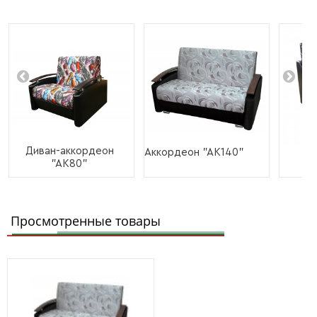
Диван-аккордеон
Ди
Аккордеон "АК140"
"АК80"
"Л
Просмотренные товары