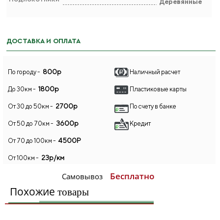
Деревянные
ДОСТАВКА И ОПЛАТА
800р
По городу -
Наличный расчет
1800р
До 30км -
Пластиковые карты
2700р
От 30 до 50км -
По счету в банке
3600р
От 50 до 70км -
Кредит
4500Р
От 70 до 100км -
23р/км
От 100км -
Бесплатно
Самовывоз
Похожие
товары