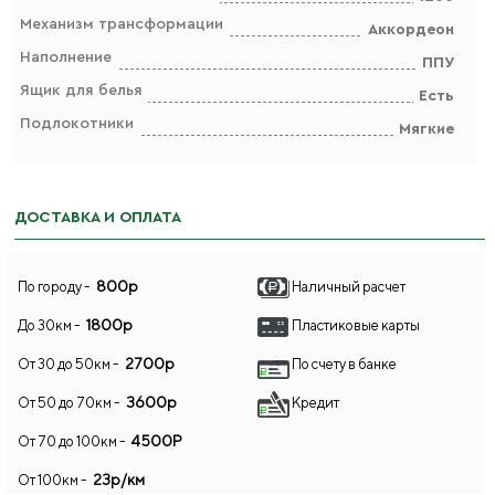
Механизм трансформации
Аккордеон
Наполнение
ППУ
Ящик для белья
Есть
Подлокотники
Мягкие
ДОСТАВКА И ОПЛАТА
800р
По городу -
Наличный расчет
1800р
До 30км -
Пластиковые карты
2700р
От 30 до 50км -
По счету в банке
3600р
От 50 до 70км -
Кредит
4500Р
От 70 до 100км -
23р/км
От 100км -