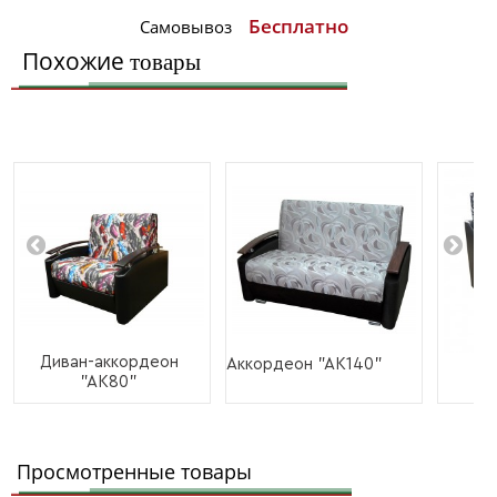
Бесплатно
Самовывоз
Похожие
товары
Диван-аккордеон
Ди
Аккордеон "АК140"
"АК80"
"Л
Просмотренные товары