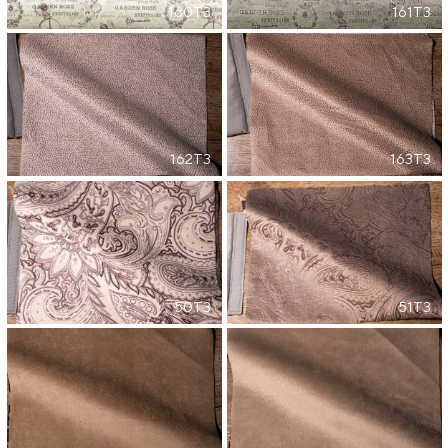
160T3
161T3
162T3
163T3
50T3
51T3