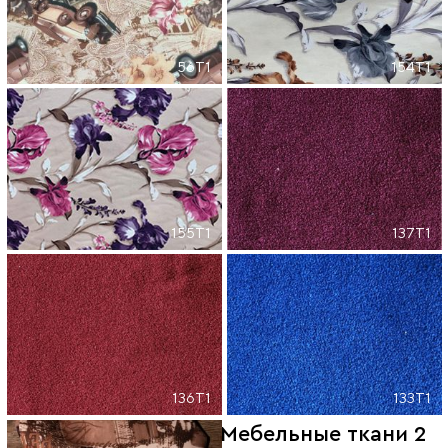
56T1
154T1
155T1
137T1
136T1
133T1
Мебельные ткани 2