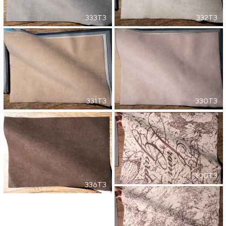
333T3
332T3
331T3
330T3
100T3
336T3