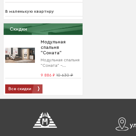
В маленькую квартиру
Скидки
Модульная
спальня
"Соната"
Модульная спальня
"Соната" –...
9 886 ₽
10 630 ₽
Все скидки
у