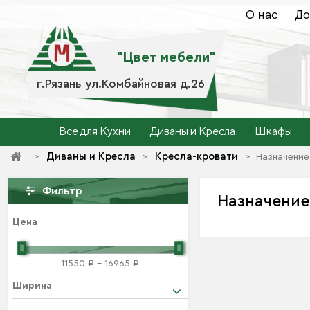
О нас
До
"Цвет мебели"
г.Рязань ул.Комбайновая д.26
Все для Кухни
Диваны и Кресла
Шкафы
Диваны и Кресла
Кресла-кровати
>
>
>
Назначение
Фильтр
Назначени
Цена
11550 ₽ - 16965 ₽
Ширина