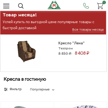
0
Товар месяца!
Успей купить по выгодной цене популярные товары с
быстрой доставкой
Все товары месяца
Кресло "Лена"
Техпром
8 408 ₽
8 850 ₽
Кресла в гостиную
Фильтр
Популярные