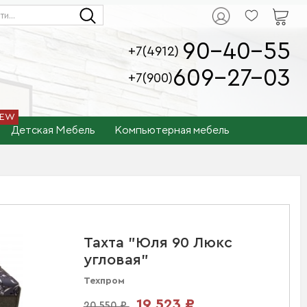
90-40-55
+7(4912)
609-27-03
+7(900)
Детская Мебель
Компьютерная мебель
Тахта "Юля 90 Люкс
угловая"
Техпром
19 523 ₽
20 550 ₽