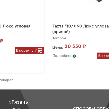
0 Люкс угловая"
Тахта "Юля 90 Люкс углова
(прямой)
Техпром
 ₽
20 550 ₽
Цена:
В корзину
В кор
Подробнее
 товаров
г.Рязань
СПОСОБЫ ОПЛА