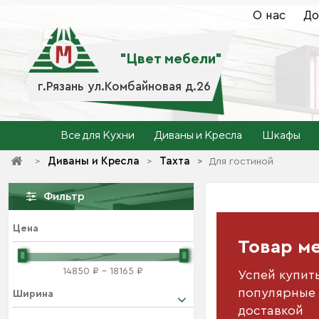
О нас
До
"Цвет мебели"
г.Рязань ул.Комбайновая д.26
Все для Кухни
Диваны и Кресла
Шкафы
Диваны и Кресла
Тахта
>
>
>
>
Для гостиной
Фильтр
Цена
Товар м
14850 ₽ - 18165 ₽
Успей купит
популярные 
Ширина
доставкой