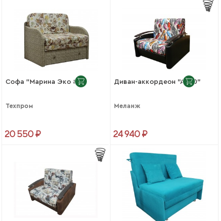
Софа "Марина Эко 80"
Диван-аккордеон "АК80"
Техпром
Меланж
20 550 ₽
24 940 ₽