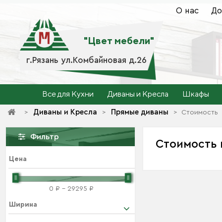
О нас
До
"Цвет мебели"
г.Рязань ул.Комбайновая д.26
Все для Кухни
Диваны и Кресла
Шкафы
Диваны и Кресла
Прямые диваны
>
>
>
Стоимость
Фильтр
Стоимость
Цена
0 ₽ - 29295 ₽
Ширина