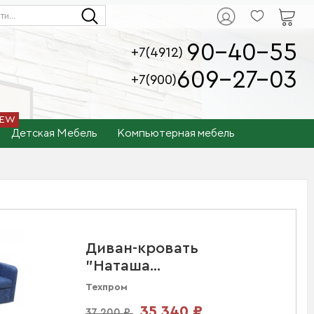
90-40-55
+7(4912)
609-27-03
+7(900)
Детская Мебель
Компьютерная мебель
Диван-кровать
"Наташа...
Техпром
35 340 ₽
37 200 ₽