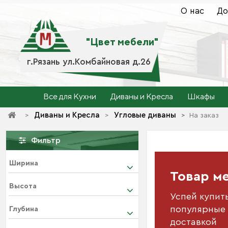
О нас
До
"Цвет мебели"
г.Рязань ул.Комбайновая д.26
Все для Кухни
Диваны и Кресла
Шкафы
Диваны и Кресла
Угловые диваны
>
>
>
>
На заказ
Фильтр
Ширина
Товар м
Высота
Успей купит
Глубина
популярные 
доставкой