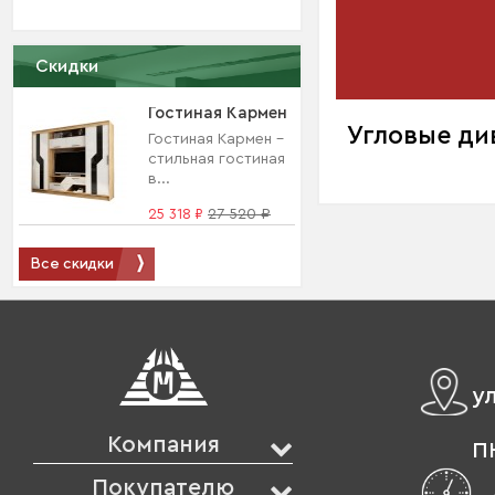
Скидки
Гостиная Кармен
Угловые ди
Гостиная Кармен –
стильная гостиная
в...
25 318 ₽
27 520 ₽
Все скидки
у
Компания
ПН
Покупателю