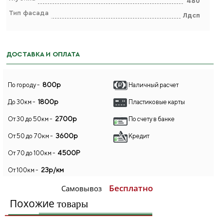
480
Тип фасада
Лдсп
ДОСТАВКА И ОПЛАТА
800р
По городу -
Наличный расчет
1800р
До 30км -
Пластиковые карты
2700р
От 30 до 50км -
По счету в банке
3600р
От 50 до 70км -
Кредит
4500Р
От 70 до 100км -
23р/км
От 100км -
Бесплатно
Самовывоз
Похожие
товары