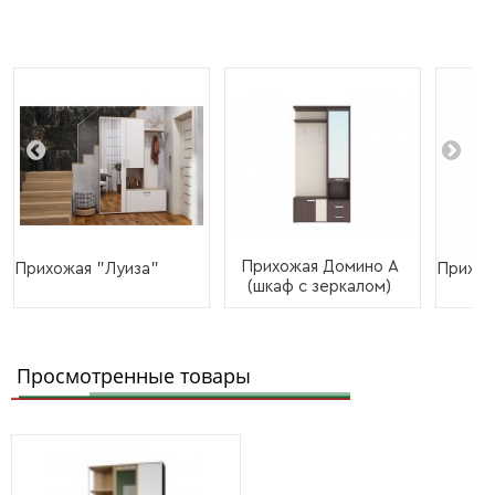
Прихожая Домино А
Прихожая "Луиза"
Прихож
(шкаф с зеркалом)
Просмотренные товары