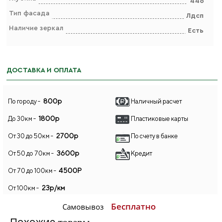
446
Тип фасада
Лдсп
Наличие зеркал
Есть
ДОСТАВКА И ОПЛАТА
800р
По городу -
Наличный расчет
1800р
До 30км -
Пластиковые карты
2700р
От 30 до 50км -
По счету в банке
3600р
От 50 до 70км -
Кредит
4500Р
От 70 до 100км -
23р/км
От 100км -
Бесплатно
Самовывоз