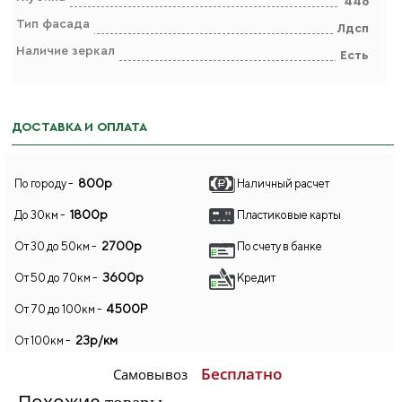
446
Тип фасада
Лдсп
Наличие зеркал
Есть
ДОСТАВКА И ОПЛАТА
800р
По городу -
Наличный расчет
1800р
До 30км -
Пластиковые карты
2700р
От 30 до 50км -
По счету в банке
3600р
От 50 до 70км -
Кредит
4500Р
От 70 до 100км -
23р/км
От 100км -
Бесплатно
Самовывоз