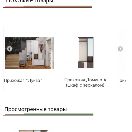
Похожие
товары
Прихожая Домино А
Прихожая "Луиза"
Прихож
(шкаф с зеркалом)
Просмотренные товары