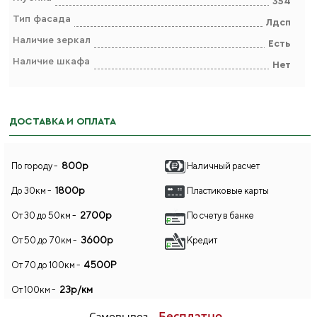
354
Тип фасада
Лдсп
Наличие зеркал
Есть
Наличие шкафа
Нет
ДОСТАВКА И ОПЛАТА
800р
По городу -
Наличный расчет
1800р
До 30км -
Пластиковые карты
2700р
От 30 до 50км -
По счету в банке
3600р
От 50 до 70км -
Кредит
4500Р
От 70 до 100км -
23р/км
От 100км -
Бесплатно
Самовывоз