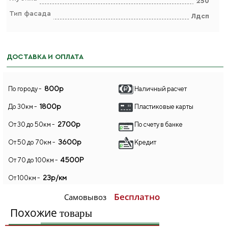
250
Тип фасада
Лдсп
ДОСТАВКА И ОПЛАТА
800р
По городу -
Наличный расчет
1800р
До 30км -
Пластиковые карты
2700р
От 30 до 50км -
По счету в банке
3600р
От 50 до 70км -
Кредит
4500Р
От 70 до 100км -
23р/км
От 100км -
Бесплатно
Самовывоз
Похожие
товары