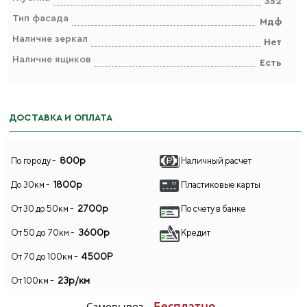
352
Тип фасада
Мдф
Наличие зеркал
Нет
Наличие ящиков
Есть
ДОСТАВКА И ОПЛАТА
800р
По городу -
Наличный расчет
1800р
До 30км -
Пластиковые карты
2700р
От 30 до 50км -
По счету в банке
3600р
От 50 до 70км -
Кредит
4500Р
От 70 до 100км -
23р/км
От 100км -
Бесплатно
Самовывоз