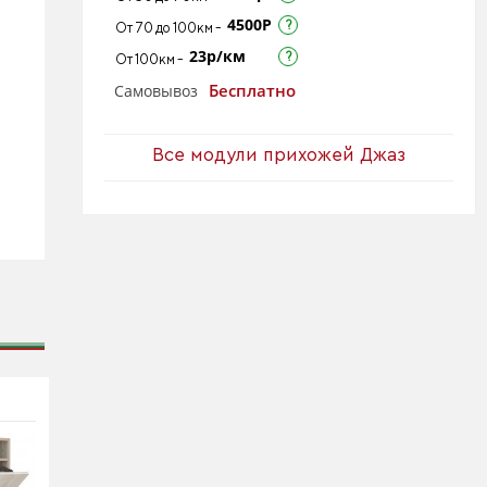
4500Р
От 70 до 100км -
23р/км
От 100км -
Бесплатно
Самовывоз
Все модули прихожей Джаз