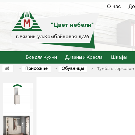
О нас
До
"Цвет мебели"
г.Рязань ул.Комбайновая д.26
Все для Кухни
Диваны и Кресла
Шкафы
Прихожие
Обувницы
>
>
>
Тумба с зеркалом