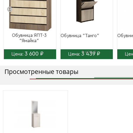
Обувница ЯПТ-3
Обувница "Танго"
Обувни
"Ямайка"
3 620 ₽
3 600 ₽
3 439 ₽
Цена:
Цена:
Цен
Просмотренные товары