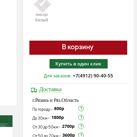
Анкор
белый
В корзину
Купить в один клик
Для заказов:
+7(4912) 90-40-55
Доставка
г.Рязань и Ряз.Область
800р
По городу -
1800р
До 30км -
2700р
От 30 до 50км -
3600р
От 50 до 70км -