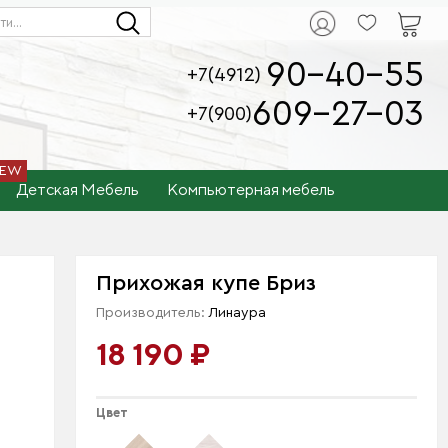
90-40-55
+7(4912)
609-27-03
+7(900)
Детская Мебель
Компьютерная мебель
Прихожая купе Бриз
Производитель:
Линаура
18 190 ₽
Цвет