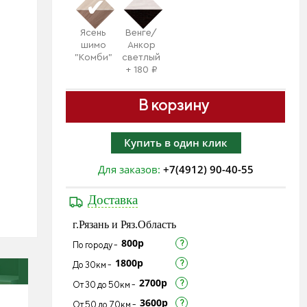
Ясень
Венге/
шимо
Анкор
"Комби"
светлый
+ 180 ₽
В корзину
Купить в один клик
Для заказов:
+7(4912) 90-40-55
Доставка
г.Рязань и Ряз.Область
800р
По городу -
1800р
До 30км -
2700р
От 30 до 50км -
3600р
От 50 до 70км -