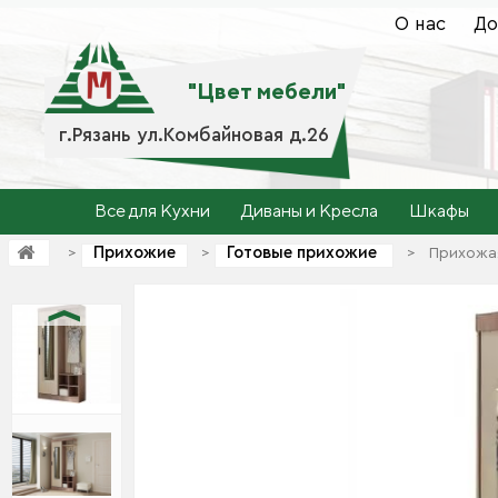
О нас
До
"Цвет мебели"
г.Рязань ул.Комбайновая д.26
Все для Кухни
Диваны и Кресла
Шкафы
Прихожие
Готовые прихожие
>
>
>
Прихожая