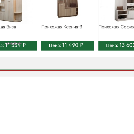
ая Виза
Прихожая Ксения-3
Прихожая София
12 320 ₽
11 334 ₽
11 490 ₽
13 60
а:
Цена:
Цена: