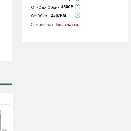
4500Р
От 70 до 100км -
23р/км
От 100км -
Бесплатно
Самовывоз