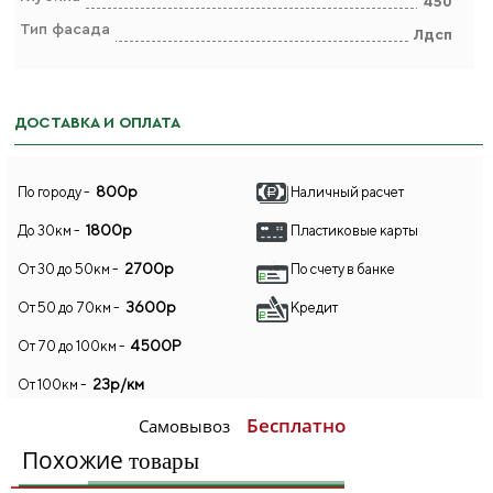
450
Тип фасада
Лдсп
ДОСТАВКА И ОПЛАТА
800р
По городу -
Наличный расчет
1800р
До 30км -
Пластиковые карты
2700р
От 30 до 50км -
По счету в банке
3600р
От 50 до 70км -
Кредит
4500Р
От 70 до 100км -
23р/км
От 100км -
Бесплатно
Самовывоз
Похожие
товары