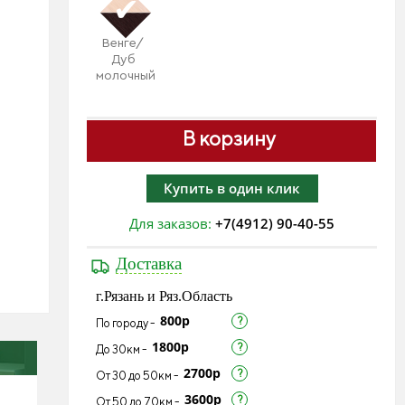
Венге/
Дуб
молочный
В корзину
Купить в один клик
Для заказов:
+7(4912) 90-40-55
Доставка
г.Рязань и Ряз.Область
800р
По городу -
1800р
До 30км -
2700р
От 30 до 50км -
3600р
От 50 до 70км -