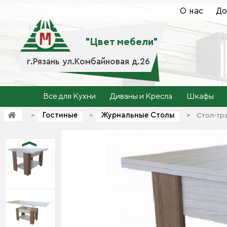
О нас
До
"Цвет мебели"
г.Рязань ул.Комбайновая д.26
Все для Кухни
Диваны и Кресла
Шкафы
Гостиные
Журнальные Столы
>
>
>
>
Стол-тр