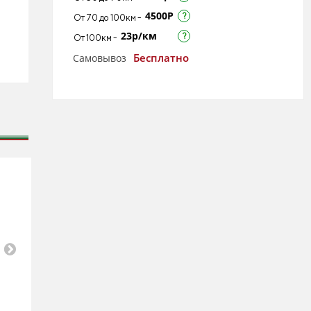
4500Р
От 70 до 100км -
23р/км
От 100км -
Бесплатно
Самовывоз