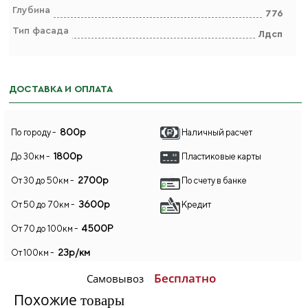
Глубина
776
Тип фасада
Лдсп
ДОСТАВКА И ОПЛАТА
800р
По городу -
Наличный расчет
1800р
До 30км -
Пластиковые карты
2700р
От 30 до 50км -
По счету в банке
3600р
От 50 до 70км -
Кредит
4500Р
От 70 до 100км -
23р/км
От 100км -
Бесплатно
Самовывоз
Похожие
товары