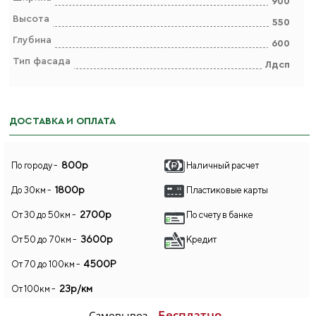
900
Высота
550
Глубина
600
Тип фасада
Лдсп
ДОСТАВКА И ОПЛАТА
800р
По городу -
Наличный расчет
1800р
До 30км -
Пластиковые карты
2700р
От 30 до 50км -
По счету в банке
3600р
От 50 до 70км -
Кредит
4500Р
От 70 до 100км -
23р/км
От 100км -
Бесплатно
Самовывоз