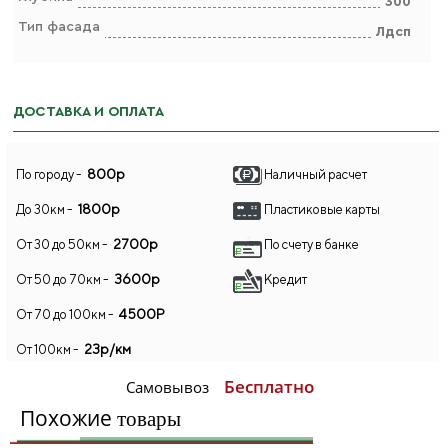
300
Тип фасада
Лдсп
ДОСТАВКА И ОПЛАТА
800р
По городу -
Наличный расчет
1800р
До 30км -
Пластиковые карты
2700р
От 30 до 50км -
По счету в банке
3600р
От 50 до 70км -
Кредит
4500Р
От 70 до 100км -
23р/км
От 100км -
Бесплатно
Самовывоз
Похожие
товары