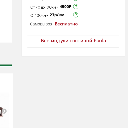
4500Р
От 70 до 100км -
23р/км
От 100км -
Бесплатно
Самовывоз
Все модули гостиной Paola