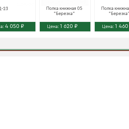
Полка книжная 05
Полка книжна
Д-23
"Березка"
"Березка
4 050 ₽
1 620 ₽
1 460
а:
Цена:
Цена: