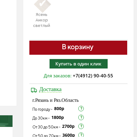
Ясень
Анкор
светлый
В корзину
Купить в один клик
Для заказов:
+7(4912) 90-40-55
Доставка
г.Рязань и Ряз.Область
800р
По городу -
1800р
До 30км -
2700р
От 30 до 50км -
3600р
От 50 до 70км -