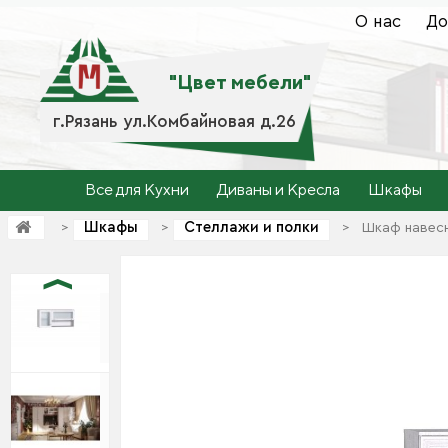
О нас
До
"Цвет мебели"
г.Рязань ул.Комбайновая д.26
Все для Кухни
Диваны и Кресла
Шкафы
Шкафы
Стеллажи и полки
>
>
>
Шкаф навесн