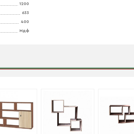
1200
633
400
Мдф