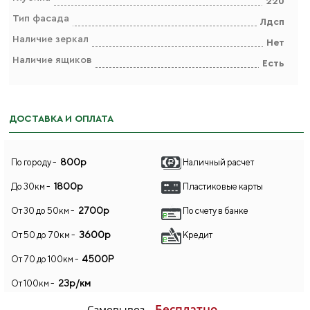
220
Тип фасада
Лдсп
Наличие зеркал
Нет
Наличие ящиков
Есть
ДОСТАВКА И ОПЛАТА
800р
По городу -
Наличный расчет
1800р
До 30км -
Пластиковые карты
2700р
От 30 до 50км -
По счету в банке
3600р
От 50 до 70км -
Кредит
4500Р
От 70 до 100км -
23р/км
От 100км -
Бесплатно
Самовывоз