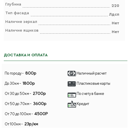
Глубина
220
Тип фасада
Лдсп
Наличие зеркал
Нет
Наличие ящиков
Нет
ДОСТАВКА И ОПЛАТА
800р
По городу -
Наличный расчет
1800р
До 30км -
Пластиковые карты
2700р
От 30 до 50км -
По счету в банке
3600р
От 50 до 70км -
Кредит
4500Р
От 70 до 100км -
23р/км
От 100км -