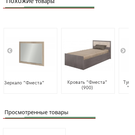
Похожие
товары
Кровать "Фиеста"
Тумба
Зеркало "Фиеста"
(900)
"Фи
Просмотренные товары