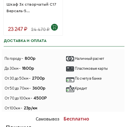
Шкаф 3х створчатый С17
Версаль-5...
23 247 ₽
24 470 ₽
ДОСТАВКА И ОПЛАТА
800р
По городу -
Наличный расчет
1800р
До 30км -
Пластиковые карты
2700р
От 30 до 50км -
По счету в банке
3600р
От 50 до 70км -
Кредит
4500Р
От 70 до 100км -
23р/км
От 100км -
Бесплатно
Самовывоз