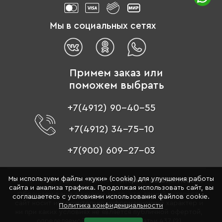
Мы в социальных сетях
Примем заказ или
поможем выбрать
+7(4912) 90-40-55
+7(4912) 34-75-10
+7(900) 609-27-03
Мы используем файлы «куки» (cookie) для улучшения работы
© 1996 - 2026 «Цвет мебели» –
интернет-магазин мебели
сайта и анализа трафика. Продолжая использовать сайт, вы
Обращаем ваше внимание на то, что данный интернет-
соглашаетесь с условиями использования файлов cookie.
сайт носит исключительно информационный характер и
Политика конфиденциальности
ни при каких условиях не является публичной офертой,
определяемой положениями Статьи 437 (2)