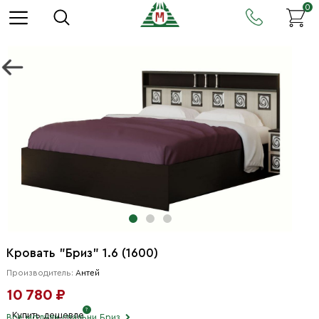
0
Кровать "Бриз" 1.6 (1600)
Производитель:
Антей
10 780 ₽
Купить дешевле
Все модули спальни Бриз