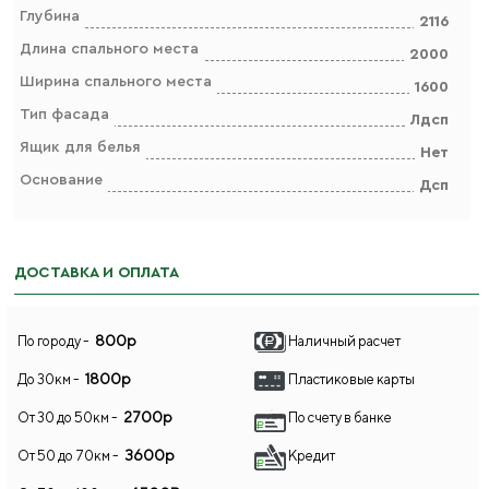
Глубина
2116
Длина спального места
2000
Ширина спального места
1600
Тип фасада
Лдсп
Ящик для белья
Нет
Основание
Дсп
ДОСТАВКА И ОПЛАТА
800р
По городу -
Наличный расчет
1800р
До 30км -
Пластиковые карты
2700р
От 30 до 50км -
По счету в банке
3600р
От 50 до 70км -
Кредит