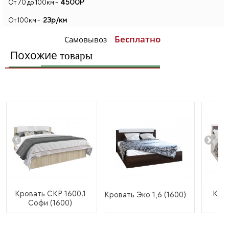
4500Р
От 70 до 100км -
23р/км
От 100км -
Бесплатно
Самовывоз
Похожие
товары
Кровать СКР 1600.1
Кров
Кровать Эко 1,6 (1600)
Софи (1600)