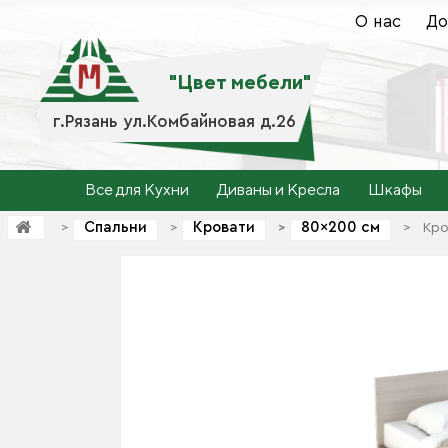
О нас
До
"Цвет мебели"
г.Рязань ул.Комбайновая д.26
Все для Кухни
Диваны и Кресла
Шкафы
Спальни
Кровати
80×200 см
>
>
>
>
>
Кро