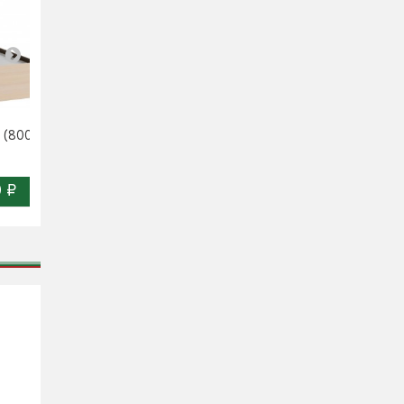
Кровать 0,8 Адель
 (800)
(800)
 ₽
6 760 ₽
Цена: