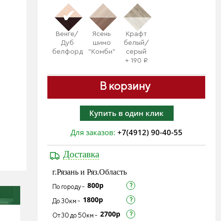
Венге/
Ясень
Крафт
Дуб
шимо
белый/
белфорд
"Комби"
серый
+ 190 ₽
В корзину
Купить в один клик
Для заказов:
+7(4912) 90-40-55
Доставка
г.Рязань и Ряз.Область
800р
По городу -
1800р
До 30км -
2700р
От 30 до 50км -