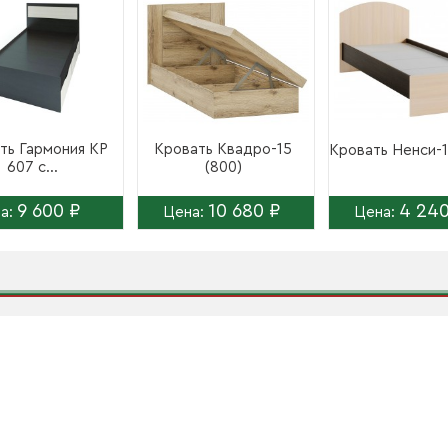
ть Гармония КР
Кровать Квадро-15
Кровать Ненси-1
607 с...
(800)
9 600 ₽
10 680 ₽
4 240
а:
Цена:
Цена: