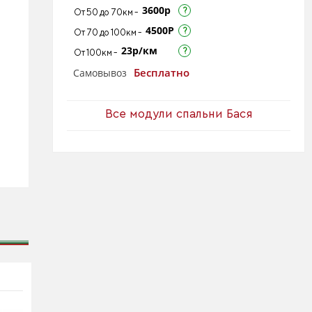
3600р
От 50 до 70км -
4500Р
От 70 до 100км -
23р/км
От 100км -
Бесплатно
Самовывоз
Все модули спальни Бася