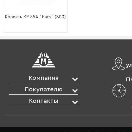
Кровать КР 554 "Бася" (800)
у
Компания
ПН
Покупателю
Контакты
Обращаем ваше внимание на то, чт