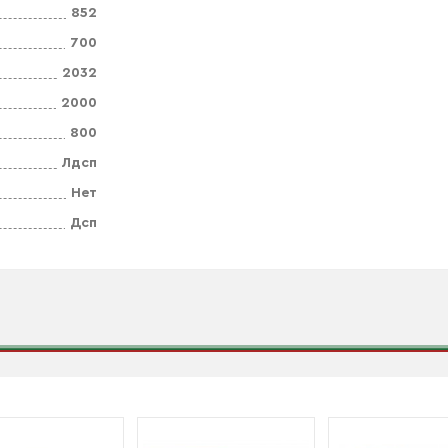
852
700
2032
2000
800
Лдсп
Нет
Дсп