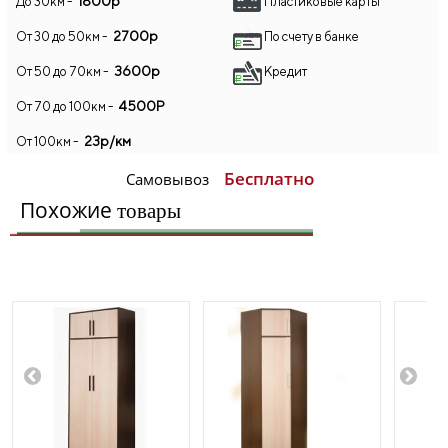
1800р
До 30км -
Пластиковые карты
2700р
От 30 до 50км -
По счету в банке
3600р
От 50 до 70км -
Кредит
4500Р
От 70 до 100км -
23р/км
От 100км -
Бесплатно
Самовывоз
Похожие
товары