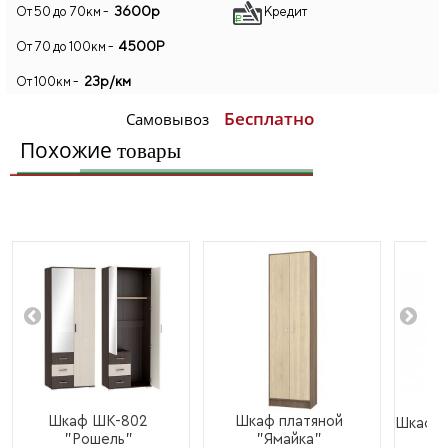
3600р
От 50 до 70км -
Кредит
4500Р
От 70 до 100км -
23р/км
От 100км -
Бесплатно
Самовывоз
Похожие
товары
Шкаф ШК-802
Шкаф платяной
Шкаф 
"Рошель"
"Ямайка"