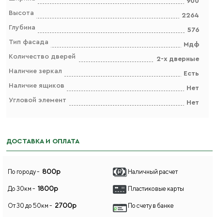
900
Высота
2264
Глубина
576
Тип фасада
Мдф
Количество дверей
2-х дверные
Наличие зеркал
Есть
Наличие ящиков
Нет
Угловой элемент
Нет
ДОСТАВКА И ОПЛАТА
800р
По городу -
Наличный расчет
1800р
До 30км -
Пластиковые карты
2700р
От 30 до 50км -
По счету в банке