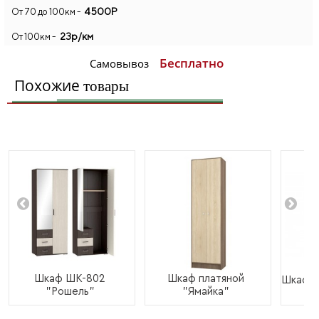
4500Р
От 70 до 100км -
23р/км
От 100км -
Бесплатно
Самовывоз
Похожие
товары
Шкаф ШК-802
Шкаф платяной
Шкаф 
"Рошель"
"Ямайка"