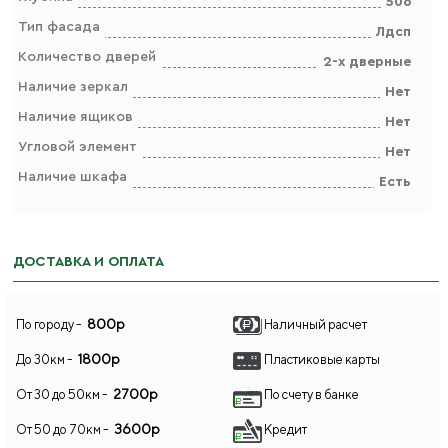
506
Тип фасада
Лдсп
Количество дверей
2-х дверные
Наличие зеркал
Нет
Наличие ящиков
Нет
Угловой элемент
Нет
Наличие шкафа
Есть
ДОСТАВКА И ОПЛАТА
800р
По городу -
Наличный расчет
1800р
До 30км -
Пластиковые карты
2700р
От 30 до 50км -
По счету в банке
3600р
От 50 до 70км -
Кредит