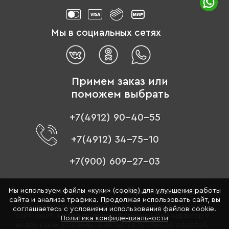
Мы в социальных сетях
Примем заказ или
поможем выбрать
+7(4912) 90-40-55
+7(4912) 34-75-10
+7(900) 609-27-03
Мы используем файлы «куки» (cookie) для улучшения работы
© 1996 - 2026 «Цвет мебели» –
интернет-магазин мебели
сайта и анализа трафика. Продолжая использовать сайт, вы
Обращаем ваше внимание на то, что данный интернет-
соглашаетесь с условиями использования файлов cookie.
сайт носит исключительно информационный характер и
Политика конфиденциальности
ни при каких условиях не является публичной офертой,