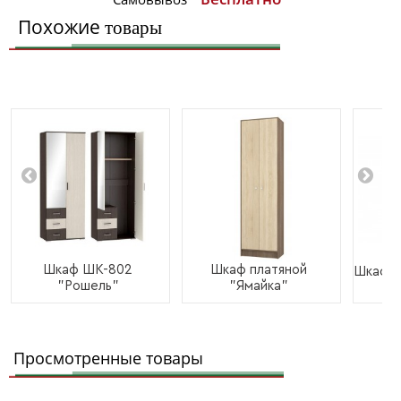
Похожие
товары
Шкаф ШК-802
Шкаф платяной
Шкаф 
"Рошель"
"Ямайка"
Просмотренные товары