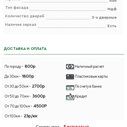
466
Тип фасада
Мдф
Количество дверей
3-х дверные
Наличие зеркал
Есть
ДОСТАВКА И ОПЛАТА
800р
По городу -
Наличный расчет
1800р
До 30км -
Пластиковые карты
2700р
От 30 до 50км -
По счету в банке
3600р
От 50 до 70км -
Кредит
4500Р
От 70 до 100км -
23р/км
От 100км -
Бесплатно
Самовывоз