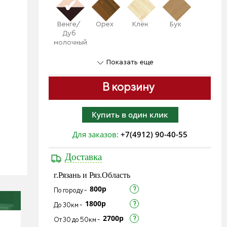
Венге/
Орех
Клён
Бук
Дуб
молочный
Показать еще
В корзину
Купить в один клик
Для заказов:
+7(4912) 90-40-55
Доставка
г.Рязань и Ряз.Область
800р
По городу -
1800р
До 30км -
2700р
От 30 до 50км -