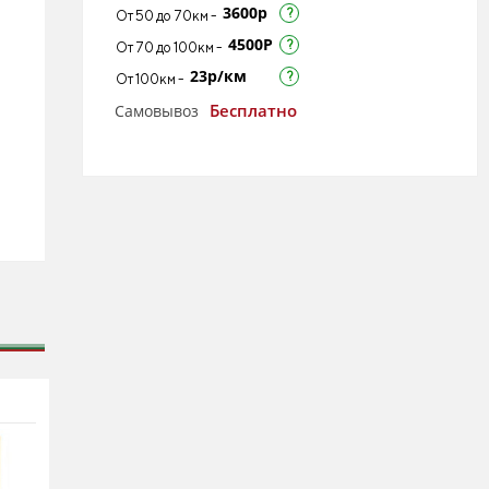
3600р
От 50 до 70км -
4500Р
От 70 до 100км -
23р/км
От 100км -
Бесплатно
Самовывоз