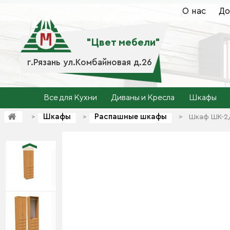
О нас
До
"Цвет мебели"
г.Рязань ул.Комбайновая д.26
Все для Кухни
Диваны и Кресла
Шкафы
Шкафы
Распашные шкафы
>
>
>
Шкаф ШК-2