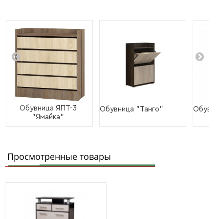
Обувница ЯПТ-3
Обувница "Танго"
Обувни
"Ямайка"
Просмотренные товары