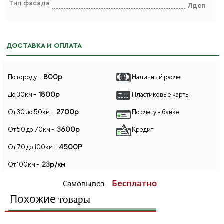
Тип фасада
Лдсп
ДОСТАВКА И ОПЛАТА
800р
По городу -
Наличный расчет
1800р
До 30км -
Пластиковые карты
2700р
От 30 до 50км -
По счету в банке
3600р
От 50 до 70км -
Кредит
4500Р
От 70 до 100км -
23р/км
От 100км -
Бесплатно
Самовывоз
Похожие
товары