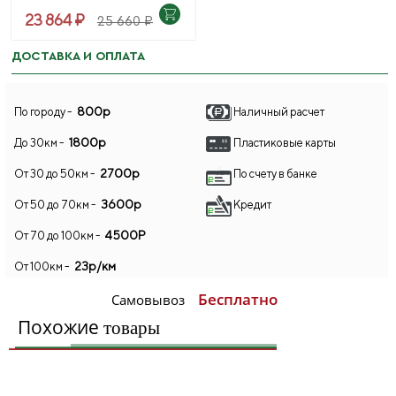
23 864 ₽
25 660 ₽
ДОСТАВКА И ОПЛАТА
800р
По городу -
Наличный расчет
1800р
До 30км -
Пластиковые карты
2700р
От 30 до 50км -
По счету в банке
3600р
От 50 до 70км -
Кредит
4500Р
От 70 до 100км -
23р/км
От 100км -
Бесплатно
Самовывоз
Похожие
товары