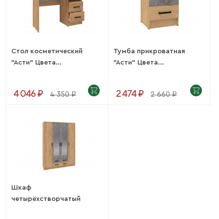
Стол косметический
Тумба прикроватная
"Асти" Цвета...
"Асти" Цвета...
4 046 ₽
2 474 ₽
4 350 ₽
2 660 ₽
Шкаф
четырёхстворчатый
"Асти" Цвета...