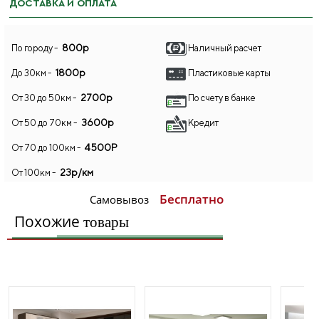
ДОСТАВКА И ОПЛАТА
800р
По городу -
Наличный расчет
1800р
До 30км -
Пластиковые карты
2700р
От 30 до 50км -
По счету в банке
3600р
От 50 до 70км -
Кредит
4500Р
От 70 до 100км -
23р/км
От 100км -
Бесплатно
Самовывоз
Похожие
товары