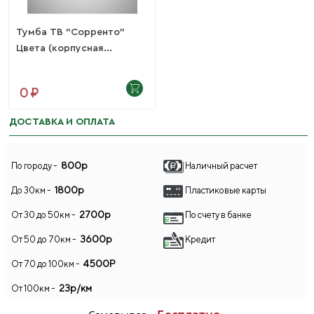
Тумба ТВ "Сорренто"
Цвета (корпусная...
0 ₽
ДОСТАВКА И ОПЛАТА
800р
По городу -
Наличный расчет
1800р
До 30км -
Пластиковые карты
2700р
От 30 до 50км -
По счету в банке
3600р
От 50 до 70км -
Кредит
4500Р
От 70 до 100км -
23р/км
От 100км -