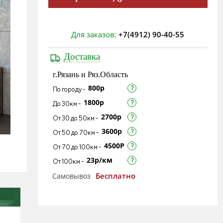
Для заказов:
+7(4912) 90-40-55
Доставка
г.Рязань и Ряз.Область
800р
По городу -
1800р
До 30км -
2700р
От 30 до 50км -
3600р
От 50 до 70км -
4500Р
От 70 до 100км -
23р/км
От 100км -
Бесплатно
Самовывоз