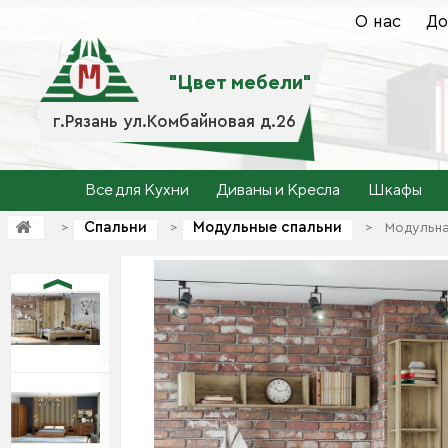
О нас
До
"Цвет мебели"
г.Рязань ул.Комбайновая д.26
Все для Кухни
Диваны и Кресла
Шкафы
Спальни
Модульные спальни
>
>
>
Модульна